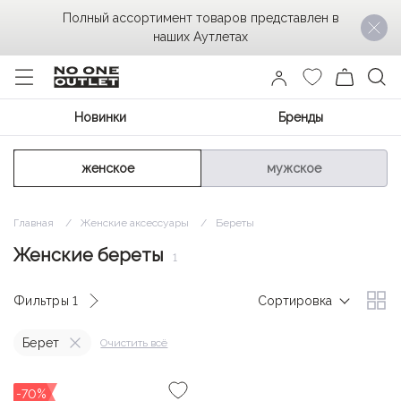
Полный ассортимент товаров представлен в
наших Аутлетах
Новинки
Бренды
женское
мужское
Главная
Женские аксессуары
Береты
Женские береты
1
Фильтры
1
Сортировка
Берет
Очистить всё
-70%