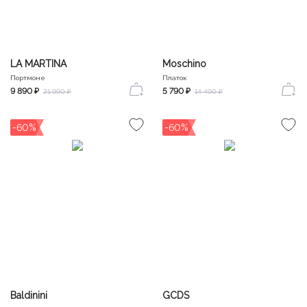
LA MARTINA
Moschino
Портмоне
Платок
9 890 ₽
5 790 ₽
21 990 ₽
14 490 ₽
-60%
-60%
Baldinini
GCDS