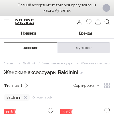
Полный ассортимент товаров представлен в
наших Аутлетах
Новинки
Бренды
женское
мужское
Главная
Baldinini
Женские аксессуары
Женские аксессуары Ba
Женские аксессуары Baldinini
41
Фильтры
1
Сортировка
Baldinini
Очистить всё
-60%
-50%