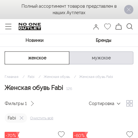
Полный ассортимент товаров представлен в
наших Аутлетах
Новинки
Бренды
женское
мужское
Главная
Fabi
Женская обувь
Женская обувь Fabi
Женская обувь Fabi
126
Фильтры
1
Сортировка
Fabi
Очистить всё
-70%
-60%