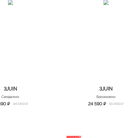
3JUIN
3JUIN
Сандалии
Босоножки
490 ₽
24 590 ₽
44 990 ₽
61 490 ₽