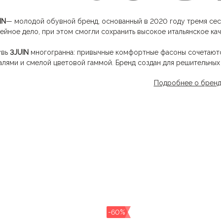
IN
— молодой обувной бренд, основанный в 2020 году тремя сес
ейное дело, при этом смогли сохранить высокое итальянское ка
увь
3JUIN
многогранна: привычные комфортные фасоны сочетаютс
алями и смелой цветовой гаммой. Бренд создан для решительных
тренней силе вдохновляются чувственными образами и тонкой э
Подробнее о брен
ичительная черта — в коллекциях
3JUIN
представлена линейка B-V
ользование материалов животного происхождения, что отмечае
ойчивой моде.
-60%