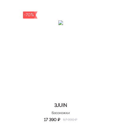
-70%
3JUIN
Босоножки
17 390 ₽
57 990 ₽