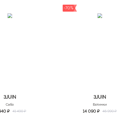
-70%
3JUIN
3JUIN
Сабо
Ботинки
440 ₽
14 090 ₽
41 490 ₽
46 990 ₽