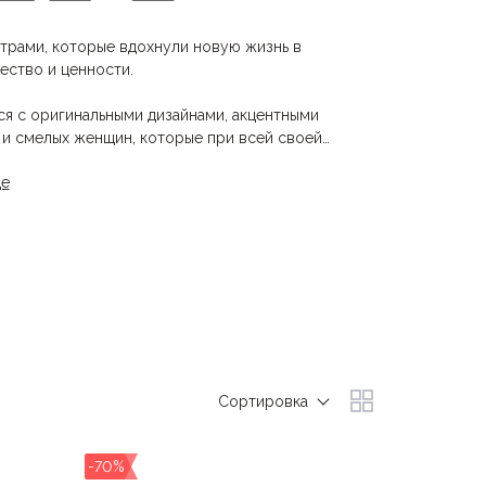
трами, которые вдохнули новую жизнь в
чество и ценности.
я с оригинальными дизайнами, акцентными
 и смелых женщин, которые при всей своей
стетикой.
де
eg, которая появилась из стремления ограничить
т глубокую приверженность компании к
Сортировка
-70%