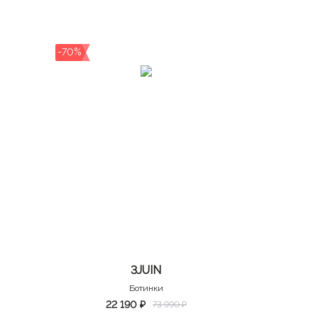
-70%
3JUIN
Ботинки
22 190 ₽
73 990 ₽