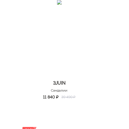
3JUIN
Сандалии
11 840 ₽
39 490 ₽