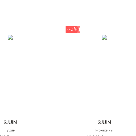
-70%
3JUIN
3JUIN
Туфли
Мокасины