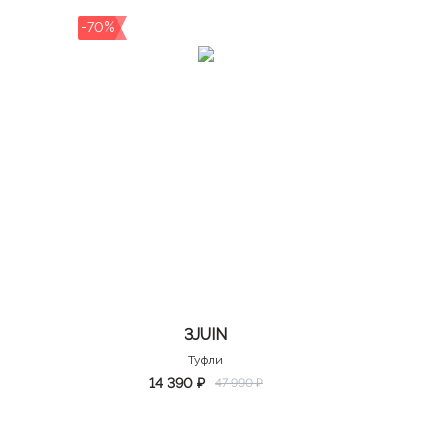
-70%
3JUIN
Туфли
14 390 ₽
47 990 ₽