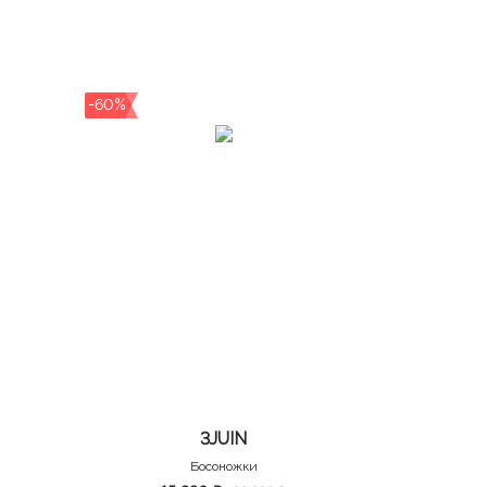
-60%
3JUIN
Босоножки