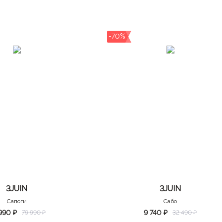
-70%
3JUIN
3JUIN
Сапоги
Сабо
990 ₽
9 740 ₽
79 990 ₽
32 490 ₽