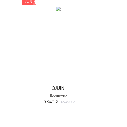
-70%
3JUIN
Босоножки
13 940 ₽
46 490 ₽