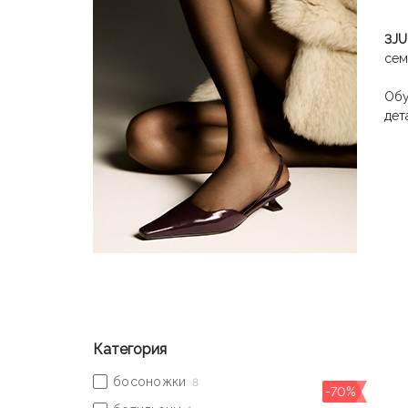
3JU
сем
Об
дет
вну
Отл
исп
уст
Категория
-70%