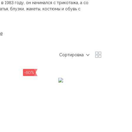
1983 году, он начинался с трикотажа, а со
ья, блузки, жакеты, костюмы и обувь с
луэтов и узнаваемой «итальянской дерзости».
де
тделка делают каждое изделие отражением
ны.
 философии: одевать женщин в элегантную,
Сортировка
re — радость жизни.
2 года эксклюзивным дистрибьютором
ANNA
-60%