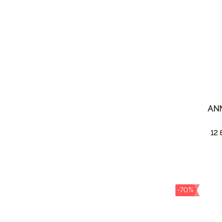
AN
12 
-70%