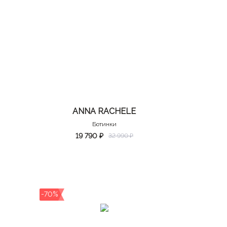
ANNA RACHELE
Ботинки
19 790 ₽
32 990 ₽
-70%