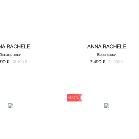
NA RACHELE
ANNA RACHELE
Эспадрильи
Босоножки
390 ₽
7 490 ₽
18 490 ₽
24 990 ₽
-60%