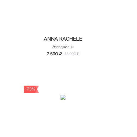
ANNA RACHELE
Эспадрильи
7 590 ₽
18 990 ₽
-70%