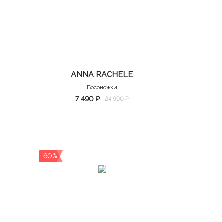
ANNA RACHELE
Босоножки
7 490 ₽
24 990 ₽
-60%