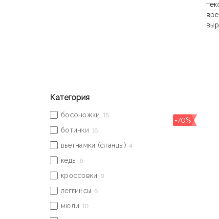
тек
вре
выр
Фир
Лег
уве
Кол
Категория
эмо
В 2
-70%
RA