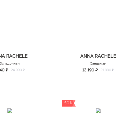
NA RACHELE
ANNA RACHELE
Эспадрильи
Сандалии
740 ₽
13 190 ₽
24 990 ₽
21 990 ₽
-50%