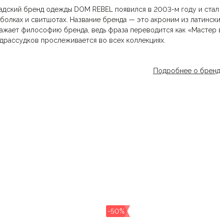
адский бренд одежды DOM REBEL появился в 2003-м году и стал
болках и свитшотах. Название бренда — это акроним из латинск
ажает философию бренда, ведь фраза переводится как «Мастер 
драссудков прослеживается во всех коллекциях.
ователи DOM REBEL, два друга — Джастин Сватин и Дон Нгуен, н
Подробнее о брен
орией, стараются вложить душу и мастерство, поэтому качество 
дании коллекций.
 REBEL выбирают молодые люди, дерзкие, смелые, которые воспр
ния окружающих, любители стиля спорт-шик и эстетики стиля па
-50%