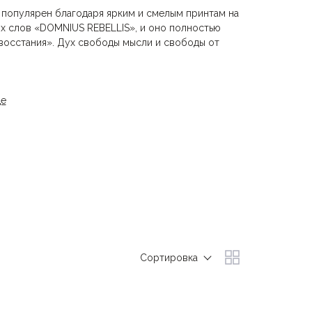
 популярен благодаря ярким и смелым принтам на
их слов «DOMNIUS REBELLIS», и оно полностью
восстания». Дух свободы мысли и свободы от
е просто производят одежду, они создают вещи с
де
и уникальность стоят на первом месте при
инимают моду с легкой иронией, и не зависят о
нк
Сортировка