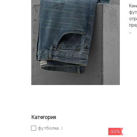
Кан
фут
отр
пре
Осн
ист
соз
DOM
мне
Категория
-50%