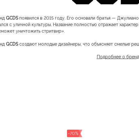
енд
GCDS
появился в 2015 году. Его основали братья — Джулиано
ался с уличной культуры. Название полностью отражает характе
сможет уничтожить стритвир».
енд
GCDS
создают молодые дизайнеры, что объясняет смелые реш
сутствуют в каждой коллекции. Одежда марки обладает узнавае
Подробнее о брен
одского и спортивного стиля.
и говорить о клиентах, то марку выбирают люди, которые ценят
аваться собой, независимо от ситуации. А также бренд успел 
нер, Белла Хадид и другие знаменитости выбирают для себя од
одня компания делает упор на продвижение онлайн, но также пр
азинах по всему миру.
-70%