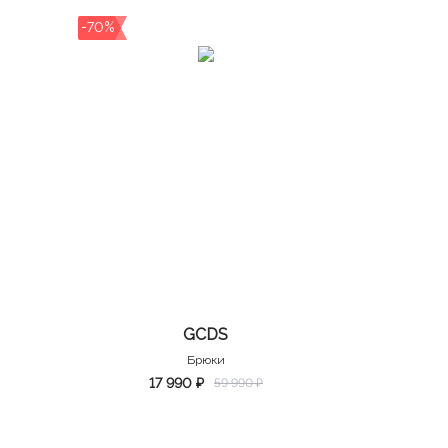
-70%
GCDS
Брюки
17 990 ₽
59 990 ₽