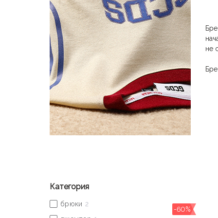
Бр
нач
не 
Бр
при
гор
Есл
ост
Дже
Сег
маг
Категория
-60%