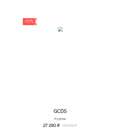
-70%
GCDS
Куртка
27 290 ₽
90 990 ₽