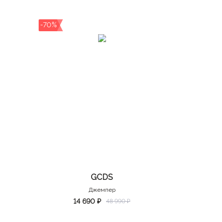
-70%
GCDS
Джемпер
14 690 ₽
48 990 ₽