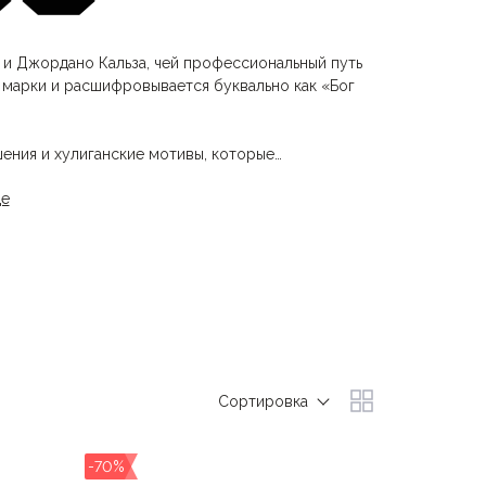
 и Джордано Кальза, чей профессиональный путь
р марки и расшифровывается буквально как «Бог
ения и хулиганские мотивы, которые
мым дизайном, с броскими принтами и элементами
де
 свободу самовыражения и предпочитают
полюбиться именитым инфлюенсерам — Кендал
ежду марки.
одукция марки представлена в более чем 350
Сортировка
-70%