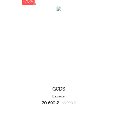
-70%
GCDS
Джинсы
20 690 ₽
68 990 ₽