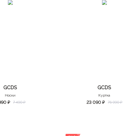
GCDS
GCDS
Носки
Куртка
990 ₽
23 090 ₽
7 490 ₽
76 990 ₽