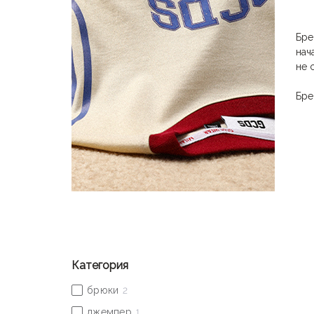
Бр
нач
не 
Бр
при
гор
Есл
ост
Дже
Сег
маг
Категория