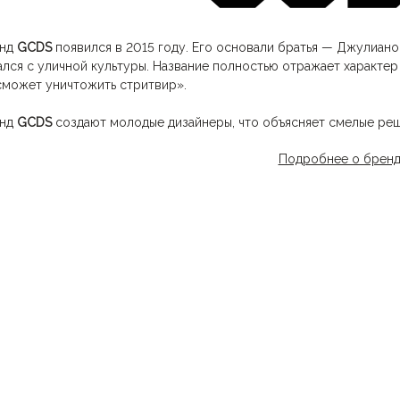
енд
GCDS
появился в 2015 году. Его основали братья — Джулиано
ался с уличной культуры. Название полностью отражает характе
сможет уничтожить стритвир».
енд
GCDS
создают молодые дизайнеры, что объясняет смелые реш
сутствуют в каждой коллекции. Одежда марки обладает узнавае
Подробнее о брен
одского и спортивного стиля.
и говорить о клиентах, то марку выбирают люди, которые ценят
аваться собой, независимо от ситуации. А также бренд успел 
нер, Белла Хадид и другие знаменитости выбирают для себя од
одня компания делает упор на продвижение онлайн, но также пр
азинах по всему миру.