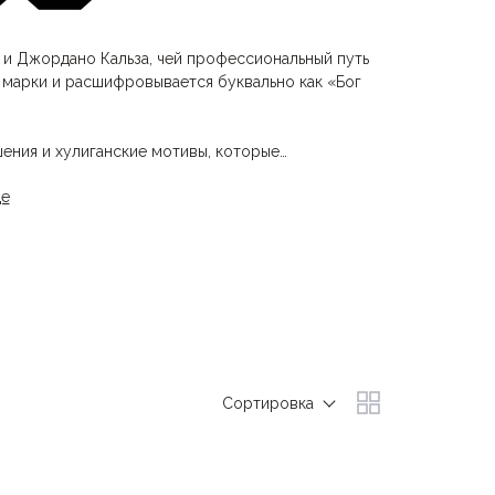
 и Джордано Кальза, чей профессиональный путь
р марки и расшифровывается буквально как «Бог
ения и хулиганские мотивы, которые
мым дизайном, с броскими принтами и элементами
де
 свободу самовыражения и предпочитают
полюбиться именитым инфлюенсерам — Кендал
ежду марки.
одукция марки представлена в более чем 350
Сортировка