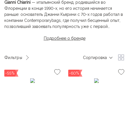
Gianni Chiarini
— итальянский бренд, родившийся во
Флоренции в конце 1990-х, но его история начинается
раньше: основатель Джанни Кьярини с 70-х годов работал в
компании Contemporarybags, где получил бесценный опыт,
позволивший завоевать популярность уже с первой
коллекцией
Gianni Chiarini
.
Подробнее о бренде
Стиль бренда — минимализм, сдержанность, нарочитая
простота без лишней фурнитуры и громоздких деталей ,
открывающие перед владельцем возможность
Фильтры
Сортировка
интегрировать аксессуар в свой индивидуальный стиль как в
повседневных, так и в деловых образах.
-55%
-60%
Вдохновением для бренда служит современная женщина:
активная, уверенная, спонтанная, динамичная, многозадачная,
стильная. Для нее сумка
Gianni Chiarini
— это не просто
аксессуар, а отражение образа жизни и характера.