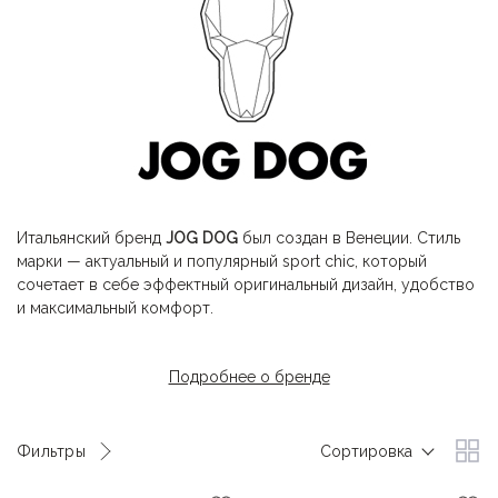
Итальянский бренд
JOG DOG
был создан в Венеции. Стиль
марки — актуальный и популярный sport chic, который
сочетает в себе эффектный оригинальный дизайн, удобство
и максимальный комфорт.
Классика в сочетании с новейшими технологиями
Подробнее о бренде
материалов, подошвы и трендовых деталей, обеспечивают
модный образ и эффектное визуальное восприятие.
Обувь для женщин, мужчин и детей от
JOG DOG
идеально
Фильтры
Сортировка
подходит и для прогулок по городу, и для активного отдыха
на горнолыжных курортах.