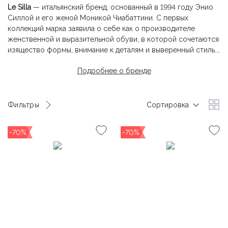
Le Silla
— итальянский бренд, основанный в 1994 году Энио
Силлой и его женой Моникой Чиабаттини. С первых
коллекций марка заявила о себе как о производителе
женственной и выразительной обуви, в которой сочетаются
изящество формы, внимание к деталям и выверенный стиль.
Подробнее о бренде
Обувь
Le Silla
узнаваема по высоким шпилькам, фантазийным
подошвам, декору из кристаллов и аутентичным
архитектурным силуэтам. В производстве мастера
используют исключительно премиальные материалы, и
Фильтры
Сортировка
каждая модель проходит обязательное тестирование на
комфорт — чтобы даже на самом высоком каблуке женщины
-70%
-70%
чувствовали себя уверенно. Бренд предлагает как
эффектные вечерние пары, так и повседневные модели — от
балеток до сапог.
Сегодня
Le Silla
представлен в крупнейших модных столицах
и остается выбором смелых женщин, которые не боятся
внимания, ценят высокое качество, выразительность и
роскошь.