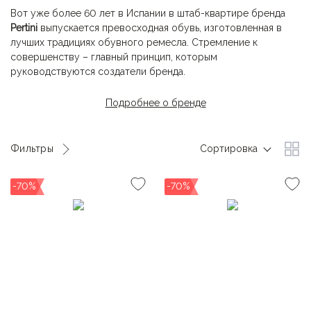
Вот уже более 60 лет в Испании в штаб-квартире бренда
Pertini
выпускается превосходная обувь, изготовленная в
лучших традициях обувного ремесла. Стремление к
совершенству – главный принцип, которым
руководствуются создатели бренда.
Мастера Pertini с гордостью рассказывают и демонстрируют
Подробнее о бренде
свое искусство создания мужской и женской обуви по
самым высоким стандартам. Обувь
Pertini
не меняет своего
качества из года в год, сохраняя свою уникальность и
Фильтры
Сортировка
точность иcполнения.
-70%
-70%
Перфорация, привлекательные цветовые решения и
материалы ручной работы – все это виртуозная комбинация
техники и цвета, которая сохраняется в обуви
Pertini
. Наряду
с безупречным качеством и творчеством это именно то, что
обеспечило бренду
Pertini
заслуженную популярность.