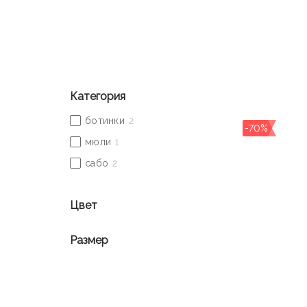
Дизайнеры разрабатывают и создают коллекции в 
для вечерних выходов.
Женщины, которые выбирают
WHAT FOR
, любят я
индивидуальность.
Категория
-70%
Цвет
Размер