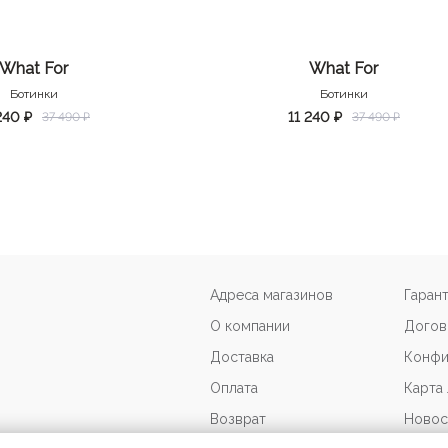
What For
What For
Ботинки
Ботинки
240 ₽
11 240 ₽
37 490 ₽
37 490 ₽
Адреса магазинов
Гаран
О компании
Догов
Доставка
Конфи
Оплата
Карта
Возврат
Новос