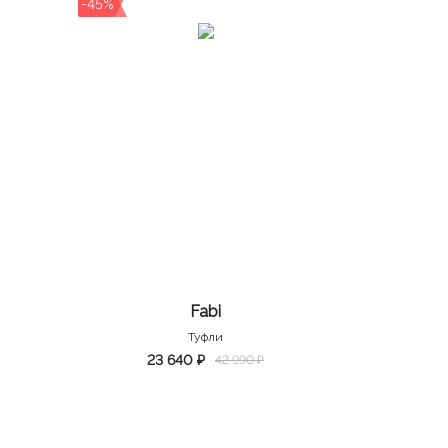
-45%
Fabi
Туфли
23 640 ₽
42 990 ₽