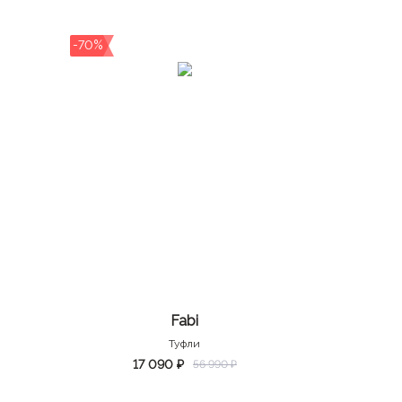
-70%
Fabi
Туфли
17 090 ₽
56 990 ₽