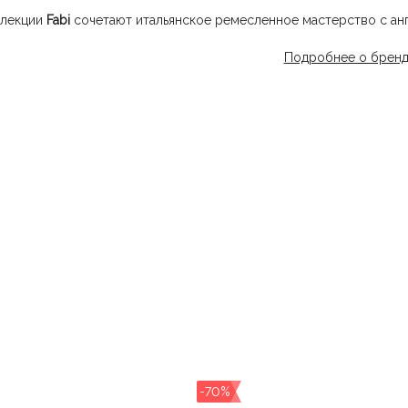
лекции
Fabi
сочетают итальянское ремесленное мастерство с ан
кальную конструкцию Flex Goodyear — гибкую подошву, обеспе
Подробнее о брен
изводстве используются материалы, отвечающие высоким эколо
нд создает как классические, сдержанные и лаконичные модели, 
ается приверженцем высокого качества и современного дизайна
дый день.
-70%