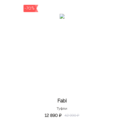
-70%
Fabi
Туфли
12 890 ₽
42 990 ₽