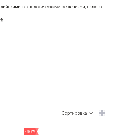
глийскими технологическими решениями, включая
чивающую исключительную гибкость и комфорт. В
де
гическим и социальным стандартам.
так и яркие, оригинальные и самобытные.
Fabi
, предлагая комфортную и стильную обувь на
Сортировка
-60%