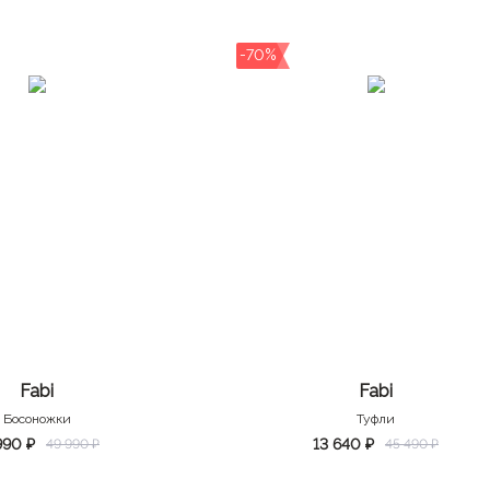
-70%
Fabi
Fabi
Босоножки
Туфли
990 ₽
13 640 ₽
49 990 ₽
45 490 ₽