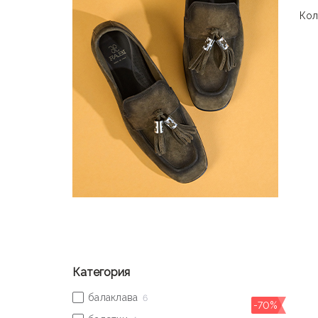
Кол
уни
про
Бре
ост
каж
Категория
-70%