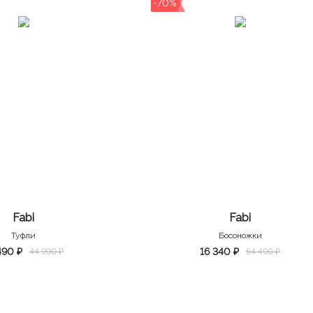
-70%
Fabi
Fabi
Туфли
Босоножки
490 ₽
16 340 ₽
44 990 ₽
54 490 ₽