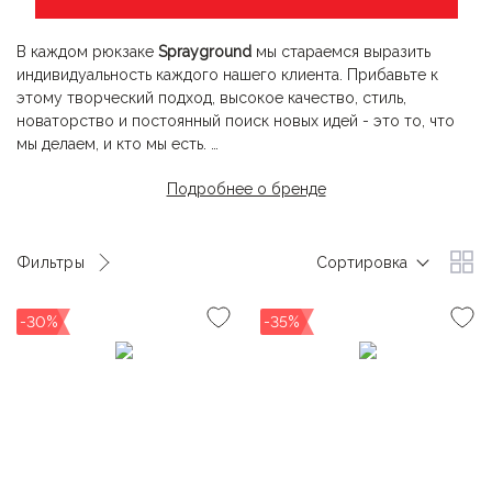
В каждом рюкзаке
Sprayground
мы стараемся выразить
индивидуальность каждого нашего клиента. Прибавьте к
этому творческий подход, высокое качество, стиль,
новаторство и постоянный поиск новых идей - это то, что
мы делаем, и кто мы есть.
Подробнее о бренде
Сегодня
Sprayground
превратился в глобальный бренд,
который имеет высокую узнаваемость по всему миру.
Sprayground
всегда будет стремиться расширять границы
творчества.
Фильтры
Сортировка
-30%
-35%