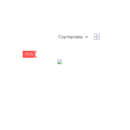
ные изобретения, такие как: бесшовные колготки,
ам выглядеть безупречно.
Сортировка
-70%