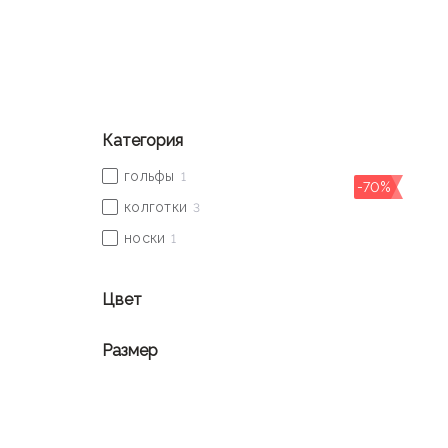
Именно
Wolford
первыми начали использовать ней
белье с утягивающим эффектом, колготки, устойч
Категория
-70%
Цвет
Размер