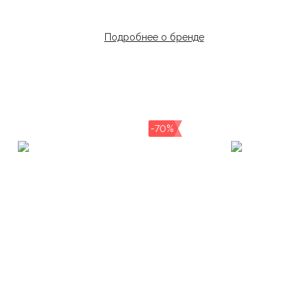
лон для пошива чулок и колготок. Также на их счету революцион
Подробнее о бренде
ивые к зацепкам, и другие разработки, которые помогают женщин
-70%