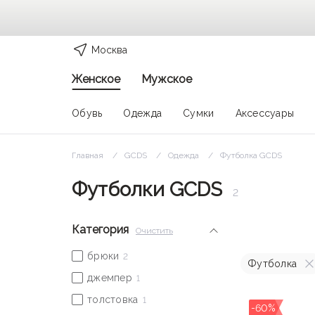
Москва
Женское
Мужское
Обувь
Одежда
Сумки
Аксессуары
Главная
GCDS
Одежда
Футболка GCDS
Футболки GCDS
2
Категория
Очистить
Футболка
-60%