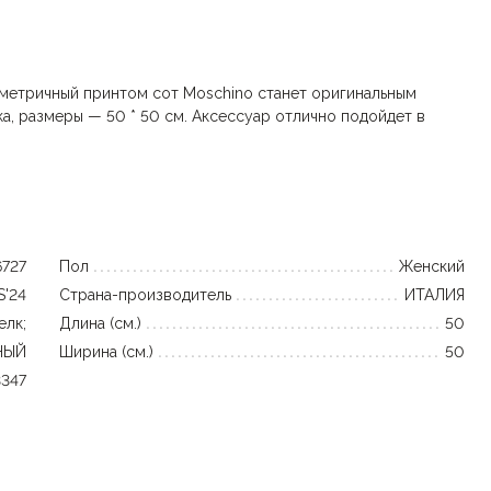
ометричный принтом сот Moschino станет оригинальным
а, размеры — 50 * 50 см. Аксессуар отлично подойдет в
6727
Пол
Женский
S'24
Страна-производитель
ИТАЛИЯ
елк;
Длина (см.)
50
НЫЙ
Ширина (см.)
50
3347