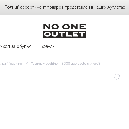
Полный ассортимент товаров представлен в наших Аутлетах
Уход за обувью
Бренды
тки Moschino
Платок Moschino m3038 georgette silk col 3