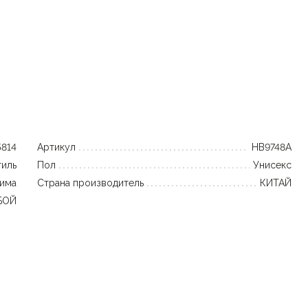
5814
Артикул
HB9748A
тиль
Пол
Унисекс
зима
Страна производитель
КИТАЙ
БОЙ