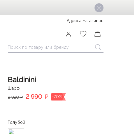
Адреса магазинов
Baldinini
Шарф
2 990
₽
-70%
9 990 ₽
Голубой