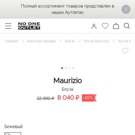
Полный ассортимент товаров представлен в
наших Аутлетах
Главная
Женская одежда
Блуза
Блуза Maurizio
Блуза Mau
Maurizio
Блуза
8 040
₽
-65%
22 990 ₽
Бежевый