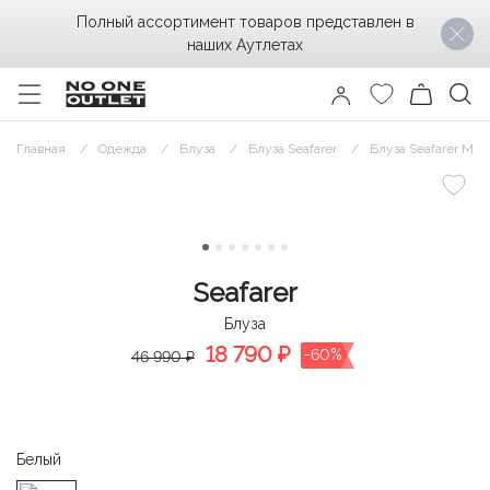
Полный ассортимент товаров представлен в
наших Аутлетах
Главная
Одежда
Блуза
Блуза Seafarer
Блуза Seafarer M
Seafarer
Блуза
18 790
₽
-60%
46 990 ₽
Белый