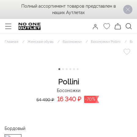
Полный ассортимент товаров представлен в
наших Аутлетах
Главная
Женская обувь
Босоножки
Босоножки Pollini
Босо
Pollini
Босоножки
16 340
₽
-70%
54 490 ₽
Бордовый