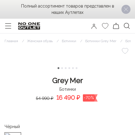
Полный ассортимент товаров представлен в
наших Аутлетах
Главная
Женская обувь
Ботинки
Ботинки Grey Mer
Ботин
Grey Mer
Ботинки
16 490
₽
-70%
54 990 ₽
Чёрный