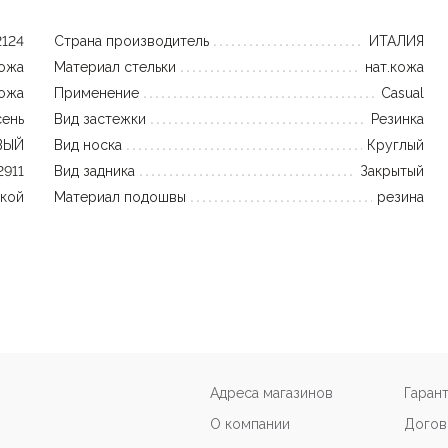
2124
Страна производитель
ИТАЛИЯ
кожа
Материал стельки
нат.кожа
кожа
Применение
Casual
ень
Вид застежки
Резинка
ВЫЙ
Вид носка
Круглый
2911
Вид задника
Закрытый
кой
Материал подошвы
резина
Адреса магазинов
Гаран
О компании
Догов