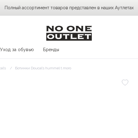
Полный ассортимент товаров представлен в наших Аутлетах
Уход за обувью
Бренды
al’s
Ботинки Doucal’s hummel t.moro