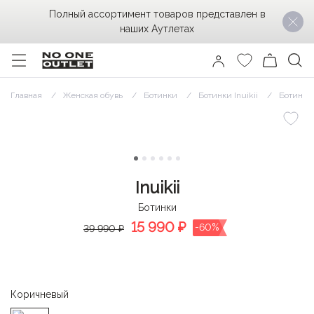
Полный ассортимент товаров представлен в
наших Аутлетах
Главная
Женская обувь
Ботинки
Ботинки Inuikii
Ботинки I
Inuikii
Ботинки
15 990
₽
-60%
39 990 ₽
Коричневый