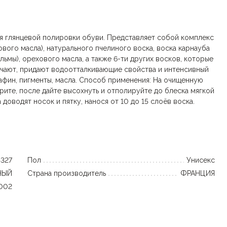
для глянцевой полировки обуви. Представляет собой комплекс
вого масла), натурального пчелиного воска, воска карнауба
льмы), орехового масла, а также 6-ти других восков, которые
гчают, придают водоотталкивающие свойства и интенсивный
рафин, пигменты, масла. Способ применения: На очищенную
рите, после дайте высохнуть и отполируйте до блеска мягкой
доводят носок и пятку, нанося от 10 до 15 слоёв воска.
4327
Пол
Унисекс
НЫЙ
Страна производитель
ФРАНЦИЯ
1002