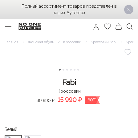
Полный ассортимент товаров представлен в
наших Аутлетах
Главная
Женская обувь
Кроссовки
Кроссовки Fabi
Кроссо
Fabi
Кроссовки
15 990
₽
-60%
39 990 ₽
Белый