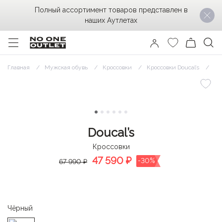
Полный ассортимент товаров представлен в
наших Аутлетах
Главная
Мужская обувь
Кроссовки
Кроссовки Doucal’s
Кр
Doucal’s
Кроссовки
47 590
₽
-30%
67 990 ₽
Чёрный