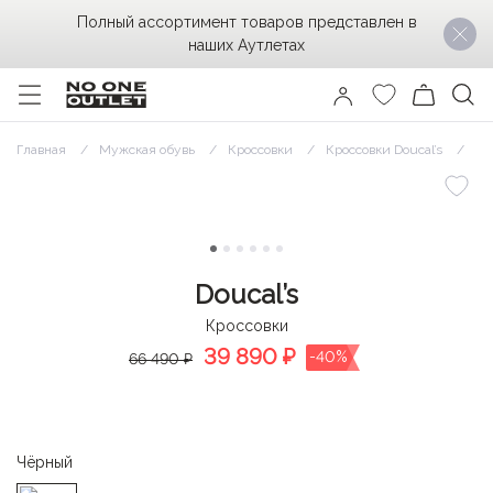
Полный ассортимент товаров представлен в
наших Аутлетах
Главная
Мужская обувь
Кроссовки
Кроссовки Doucal’s
Кр
Doucal’s
Кроссовки
39 890
₽
-40%
66 490 ₽
Чёрный