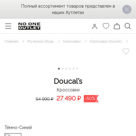
Полный ассортимент товаров представлен в
наших Аутлетах
Главная
Мужская обувь
Кроссовки
Кроссовки Doucal’s
Кр
Doucal’s
Кроссовки
27 490
₽
-50%
54 990 ₽
Тёмно-Синий