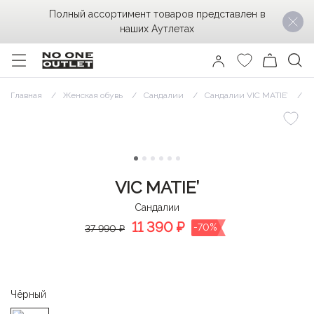
Полный ассортимент товаров представлен в
наших Аутлетах
Главная
Женская обувь
Сандалии
Сандалии VIC MATIE’
С
VIC MATIE’
Сандалии
11 390
₽
-70%
37 990 ₽
Чёрный