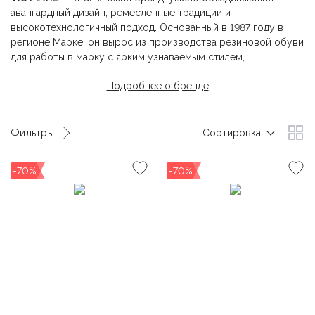
авангардный дизайн, ремесленные традиции и
высокотехнологичный подход. Основанный в 1987 году в
регионе Марке, он вырос из производства резиновой обуви
для работы в марку с ярким узнаваемым стилем,
ориентированным на современных женщин и мужчин.
Подробнее о бренде
Фирменный почерк
VIC MATIE’
— это архитектурные формы,
эксперименты с материалами, урбанистическая эстетика и
тонкая игра гендерных кодов. В женских и мужских
Фильтры
Сортировка
коллекциях сочетаются гламур, спорт, агрессия и
чувственность.
-70%
-70%
Каждая пара обуви — это результат более чем 40-летнего
опыта, глубокого уважения к ремеслу и природе, а также
стремления создать искусство вне времени.
VIC MATIE’
—
выбор для тех, кто ценит выразительный стиль, устойчивое
производство и итальянское качество в каждой детали.