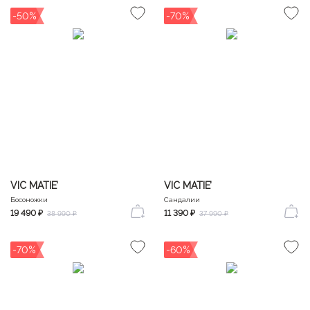
-50%
-70%
VIC MATIE’
VIC MATIE’
Босоножки
Сандалии
19 490 ₽
11 390 ₽
38 990 ₽
37 990 ₽
-70%
-60%