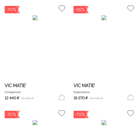
-70%
-65%
VIC MATIE’
VIC MATIE’
Сандалии
Кроссовки
12 440 ₽
16 270 ₽
41 490 ₽
46 490 ₽
-70%
-70%