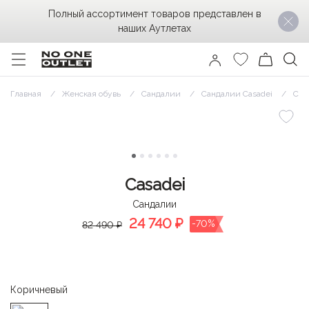
Полный ассортимент товаров представлен в
наших Аутлетах
Главная
Женская обувь
Сандалии
Сандалии Casadei
Сан
Casadei
Сандалии
24 740
₽
-70%
82 490 ₽
Коричневый