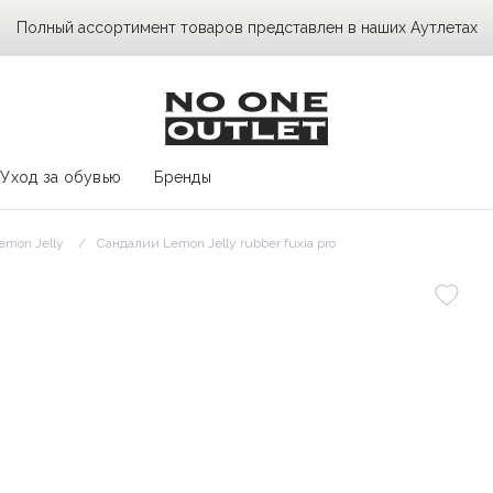
Полный ассортимент товаров представлен в наших Аутлетах
Уход за обувью
Бренды
emon Jelly
Сандалии Lemon Jelly rubber fuxia pro