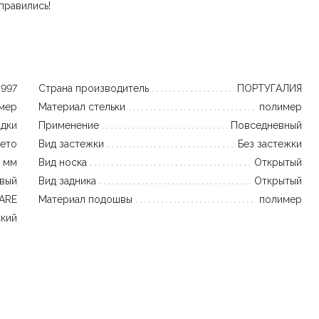
правились!
997
Страна производитель
ПОРТУГАЛИЯ
мер
Материал стельки
полимер
адки
Применение
Повседневный
ето
Вид застежки
Без застежки
 мм
Вид носка
Открытый
вый
Вид задника
Открытый
ARE
Материал подошвы
полимер
кий