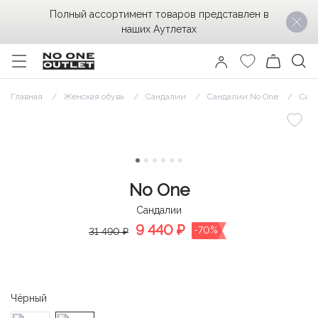
Полный ассортимент товаров представлен в
наших Аутлетах
Главная
Женская обувь
Сандалии
Сандалии No One
Санд
No One
Сандалии
9 440
₽
-70%
31 490 ₽
Чёрный