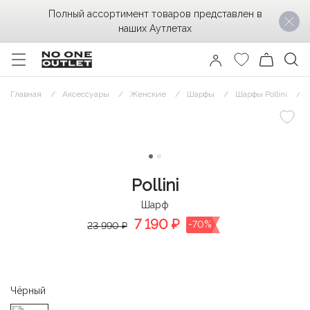
Полный ассортимент товаров представлен в
наших Аутлетах
Главная
Аксессуары
Женские
Шарфы
Шарфы Pollini
Pollini
Шарф
7 190
₽
-70%
23 990 ₽
Чёрный