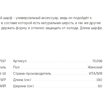
ий шарф - универсальный аксессуар, ведь он подойдёт к
 составе которой есть натуральная шерсть, а так же другие
о держать форму и отлично защищать от холода. Длина шарфа
7197
Артикул
70298
тиль
Пол
Женский
8-19
Страна-производитель
ИТАЛИЯ
%WP
Длина (см.)
190
НИЙ
Ширина (см.)
60