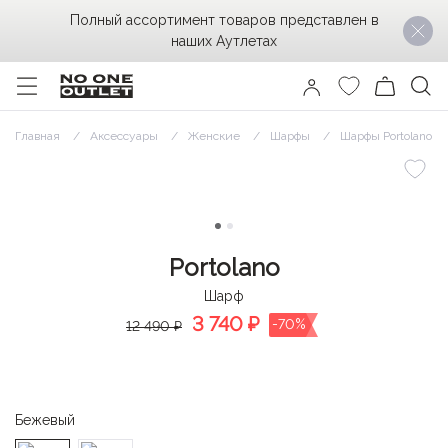
Полный ассортимент товаров представлен в
наших Аутлетах
Главная
Аксессуары
Женские
Шарфы
Шарфы Portolano
Portolano
Шарф
3 740
₽
-70%
12 490 ₽
Бежевый