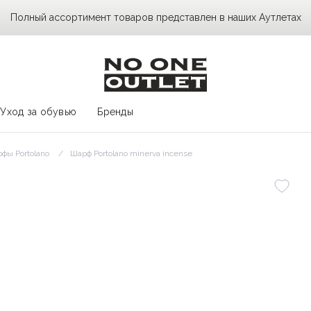
Полный ассортимент товаров представлен в наших Аутлетах
Уход за обувью
Бренды
фы Portolano
Шарф Portolano minerva incense