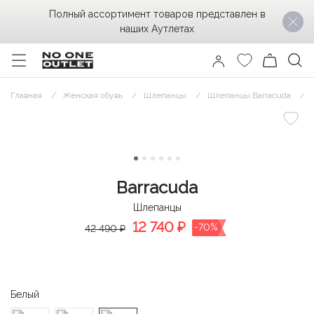
Полный ассортимент товаров представлен в
наших Аутлетах
Главная
Женская обувь
Шлепанцы
Шлепанцы Barracuda
Barracuda
Шлепанцы
12 740
₽
-70%
42 490 ₽
Белый