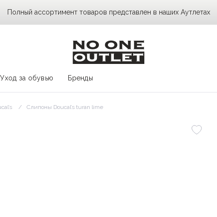
Полный ассортимент товаров представлен в наших Аутлетах
Уход за обувью
Бренды
cal’s
Слипоны Doucal’s turan lime