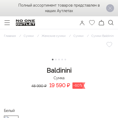
Полный ассортимент товаров представлен в
наших Аутлетах
Главная
Сумки
Женские сумки
Сумки
Сумки Baldinini
Baldinini
Сумка
19 590
₽
-60%
48 990 ₽
Белый