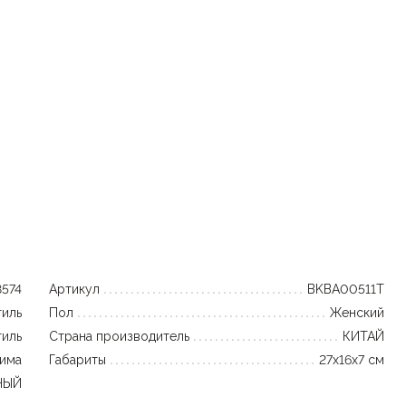
8574
Артикул
BKBA00511T
тиль
Пол
Женский
тиль
Страна производитель
КИТАЙ
зима
Габариты
27x16x7 см
НЫЙ