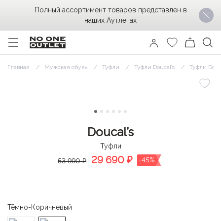
Полный ассортимент товаров представлен в
наших Аутлетах
Главная
Мужская обувь
Туфли
Туфли Doucal’s
Туфли Douca
Doucal’s
Туфли
29 690
₽
-45%
53 990 ₽
Тёмно-Коричневый