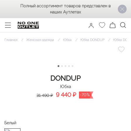
Полный ассортимент товаров представлен в
наших Аутлетах
Главная
Женская одежда
Юбка
Юбка DONDUP
Юбка DOND
DONDUP
Юбка
9 440
₽
-70%
31 490 ₽
Белый