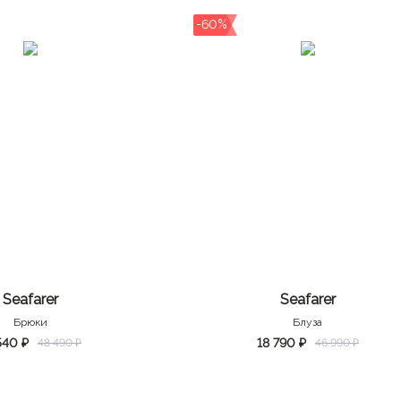
-60%
Seafarer
Seafarer
Брюки
Блуза
540 ₽
18 790 ₽
48 490 ₽
46 990 ₽