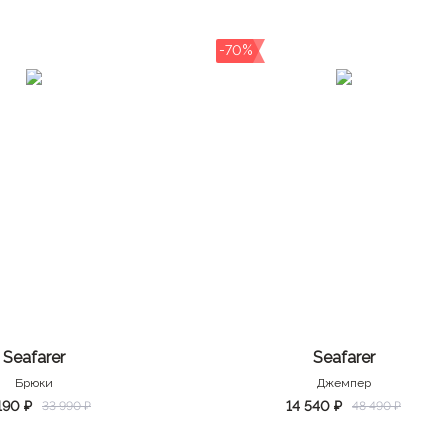
-70%
Seafarer
Seafarer
Брюки
Джемпер
190 ₽
14 540 ₽
33 990 ₽
48 490 ₽