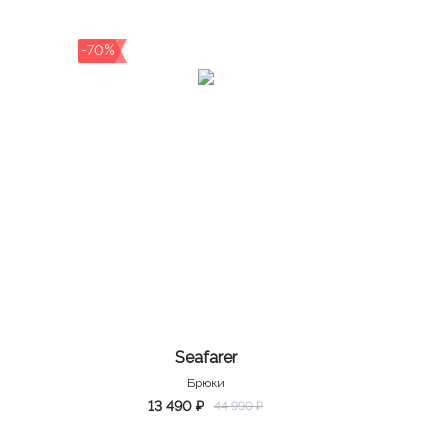
-70%
Seafarer
Брюки
13 490 ₽
44 990 ₽