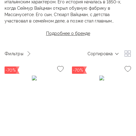
итальянским характером. Его история началась в 1850-х,
когда Сеймур Вайцман открыл обувную фабрику в
Массачусетсе. Его сын, Стюарт Вайцман, с детства
участвовал в семейном деле, а позже стал главным
дизайнером и вдохнул в марку новое дыхание.
Подробнее о бренде
Под его руководством бренд добился мирового успеха.
Сегодня обувь
Stuart Weitzman
продается более чем в 70
странах, а туфли и босоножки бренда можно увидеть на
Фильтры
Сортировка
красных дорожках на главных светских мероприятиях: от
Оскара до Coachella.
-70%
-70%
Stuart Weitzman
известен своими лимитированными
коллекциями и сотрудничеством с именитыми дизайнерами.
По сей день бренд продолжает вдохновлять элегантными
силуэтами и утонченным стилем.