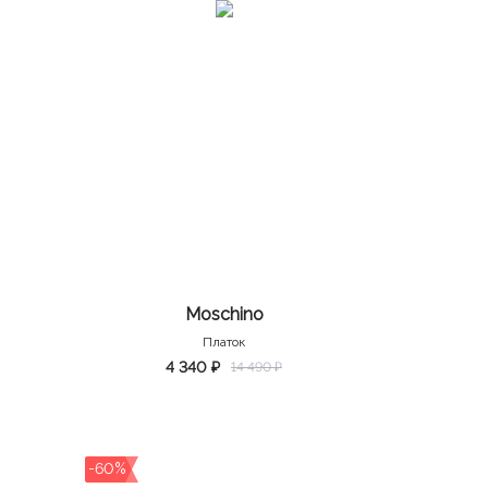
Moschino
Платок
4 340 ₽
14 490 ₽
-60%