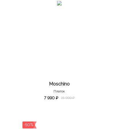
Moschino
Платок
7 990 ₽
15 990 ₽
-50%