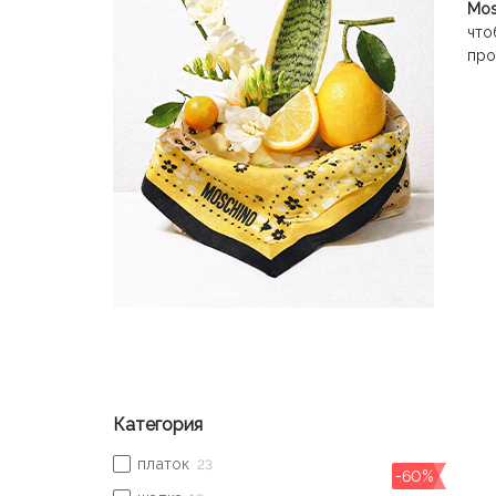
Mos
что
про
Категория
-60%