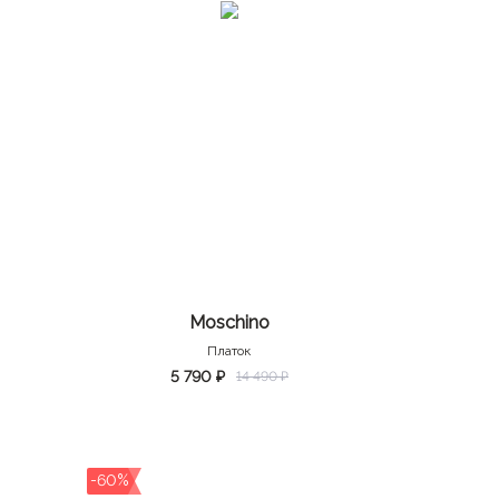
Moschino
Платок
5 790 ₽
14 490 ₽
-60%