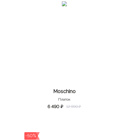
Moschino
Платок
6 490 ₽
12 990 ₽
-50%