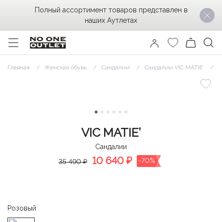
Полный ассортимент товаров представлен в
наших Аутлетах
Главная
Женская обувь
Сандалии
Сандалии VIC MATIE’
С
VIC MATIE’
Сандалии
10 640
₽
-70%
35 490 ₽
Розовый